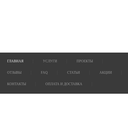
ГЛАВНАЯ
УСЛУГИ
ПРОЕКТЫ
ОТЗЫВЫ
FAQ
СТАТЬИ
АКЦИИ
КОНТАКТЫ
ОПЛАТА И ДОСТАВКА
О КОМПАНИИ
Сауны под ключ
196105, г. Санкт-Петербург, пр. Юрия Гагарина, д.2, эт. 7
Тел:
+7 (812) 740-71-21
E-mail:
zakaz@saunaelit.ru