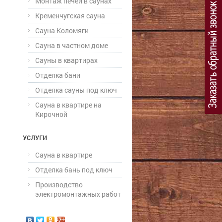
Монтаж печей в саунах
Кременчугская сауна
Сауна Коломяги
Сауна в частном доме
Сауны в квартирах
Отделка бани
Отделка сауны под ключ
Сауна в квартире на
Кирочной
УСЛУГИ
Сауна в квартире
Отделка бань под ключ
Производство
электромонтажных работ