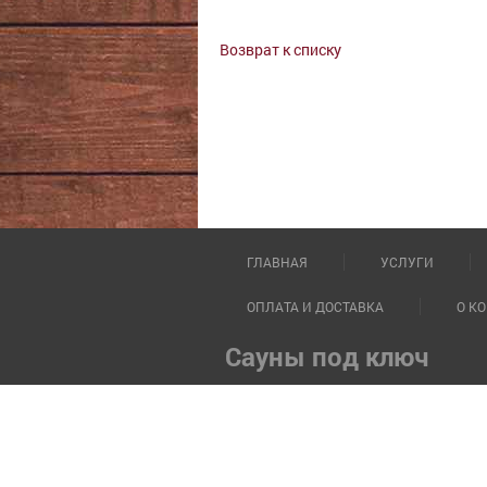
Возврат к списку
ГЛАВНАЯ
УСЛУГИ
ОПЛАТА И ДОСТАВКА
О К
Сауны под ключ
196105, г. Санкт-Петербург, пр. Юр
Тел:
+7 (812) 740-71-21
E-
©
«СаунаЭлит»
, 2014-
2026