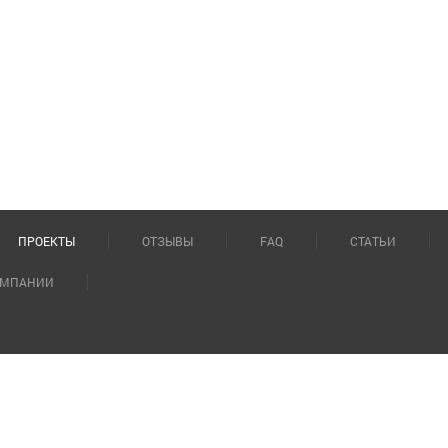
ПРОЕКТЫ
ОТЗЫВЫ
FAQ
СТАТЬИ
ОМПАНИИ
ия Гагарина, д.2, эт. 7
mail:
zakaz@saunaelit.ru