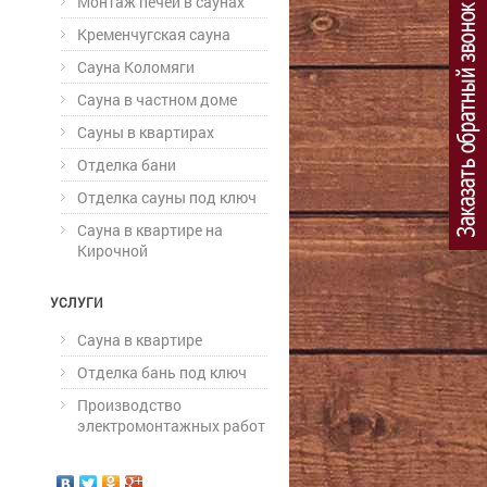
Монтаж печей в саунах
Кременчугская сауна
Сауна Коломяги
Сауна в частном доме
Сауны в квартирах
Отделка бани
Отделка сауны под ключ
Сауна в квартире на
Кирочной
УСЛУГИ
Сауна в квартире
Отделка бань под ключ
Производство
электромонтажных работ