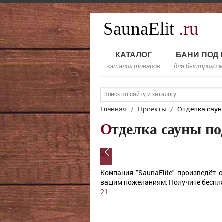
SaunaElit
.ru
КАТАЛОГ
БАНИ ПОД
каталог товаров
для быстрого 
Главная
/
Проекты
/
Отделка саун
Отделка сауны п
Компания "SaunaElite" произведёт 
вашим пожеланиям. Получите беспла
21