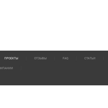
ПРОЕКТЫ
ОТЗЫВЫ
FAQ
СТАТЬИ
ОМПАНИИ
ия Гагарина, д.2, эт. 7
mail:
zakaz@saunaelit.ru