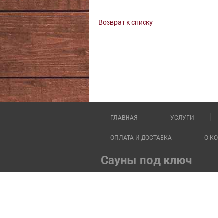
Возврат к списку
ГЛАВНАЯ
УСЛУГИ
ОПЛАТА И ДОСТАВКА
О К
Сауны под ключ
196105, г. Санкт-Петербург, пр. Юр
Тел:
+7 (812) 740-71-21
E-
©
«СаунаЭлит»
, 2014-
2026