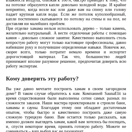
влажность воздуха, близкая к 100%, быстро приводит к тому, что
на потолке образуются капли довольно холодной воды. И крайне
неприятно, когда возле вас или даже вам на спину или голову
падает крупная капля воды. Если же потолок куполообразный,
капли постепенно скатываются по потолку на стены и на пол, не
доставляя ни малейших проблем.
При отделке хамама нельзя использовать дерево – только камень,
желательно натуральный. А вести отделочные работы с помощью
камня – довольно сложное занятие. Качественно выполнить столь
непростую работу могут только настоящие профессионалы, давно
набившие руку и получившие определенные навыки. Новичок же,
скорее всего, только потратит немало времени и испортит
дорогостоящий материал. Так что, большинство людей
принимают вполне разумное решение, предпочитая доверить всю
работу экспертам.
Кому доверить эту работу?
Вы уже давно мечтаете построить хамам в своем загородном
доме? В таком случае обратитесь к нам. Компанией SaunaElit за
время существования были выполнены сотни самых разных по
сложности заказов. Наши мастера проектировали и строили бани,
хамамы и сауны. Благодаря этому они обладают достаточным
опытом, чтобы быстро и качественно построить даже самую
сложную турецкую баню. Вам остается только рассказать, как
именно должен выглядеть хамам, какой вам хотелось бы посещать,
и, спустя некоторое время, принять готовую работу. Можете не
сомневаться – ваш выбор вас не разочарует.