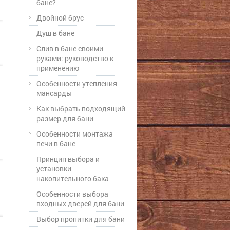
бане?
Двойной брус
Душ в бане
Слив в бане своими
руками: руководство к
применению
Особенности утепления
мансарды
Как выбрать подходящий
размер для бани
Особенности монтажа
печи в бане
Принцип выбора и
установки
накопительного бака
Особенности выбора
входных дверей для бани
Выбор пропитки для бани