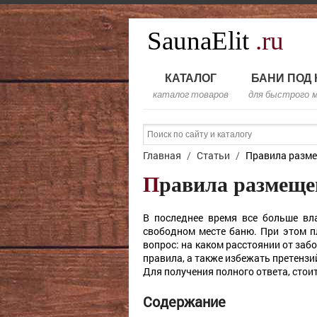
SaunaElit
.ru
КАТАЛОГ
БАНИ ПОД
каталог товаров
для быстрого 
Главная
/
Статьи
/
Правила разме
Правила размеще
В последнее время все больше вл
свободном месте баню. При этом п
вопрос: на каком расстоянии от за
правила, а также избежать претензи
Для получения полного ответа, стои
Содержание