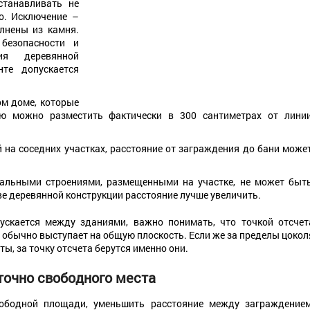
станавливать не
го. Исключение –
лнены из камня.
безопасности и
ия деревянной
нте допускается
ом доме, которые
ию можно разместить фактически в 300 сантиметрах от лини
 на соседних участках, расстояние от заграждения до бани може
тальными строениями, размещенными на участке, не может быт
ве деревянной конструкции расстояние лучше увеличить.
пускается между зданиями, важно понимать, что точкой отсчет
ый обычно выступает на общую плоскость. Если же за пределы цокол
ы, за точку отсчета берутся именно они.
точно свободного места
вободной площади, уменьшить расстояние между заграждением