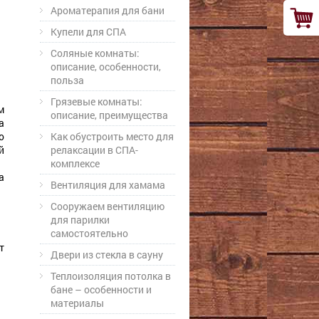
Ароматерапия для бани
Купели для СПА
Соляные комнаты:
описание, особенности,
польза
Грязевые комнаты:
м
описание, преимущества
а
о
Как обустроить место для
й
релаксации в СПА-
комплексе
а
Вентиляция для хамама
Сооружаем вентиляцию
для парилки
самостоятельно
т
Двери из стекла в сауну
Теплоизоляция потолка в
бане – особенности и
материалы