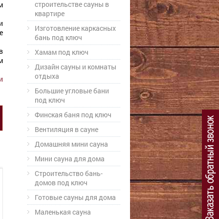
строительстве сауны в
м
квартире
и
Изготовление каркасных
е
бань под ключ
в
Хамам под ключ
м
Дизайн сауны и комнаты
отдыха
и
Большие угловые бани
под ключ
Финская баня под ключ
Вентиляция в сауне
Домашняя мини сауна
Мини сауна для дома
Cтроительство бань-
домов под ключ
Готовые сауны для дома
Маленькая сауна