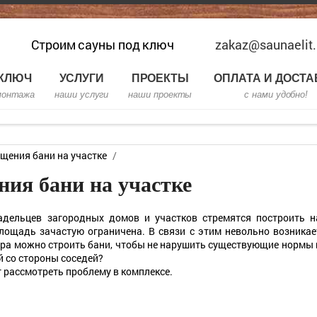
Строим сауны под ключ
zakaz@saunaelit.
 КЛЮЧ
УСЛУГИ
ПРОЕКТЫ
ОПЛАТА И ДОСТА
монтажа
наши услуги
наши проекты
с нами удобно!
щения бани на участке
/
ния бани на участке
адельцев загородных домов и участков стремятся построить н
лощадь зачастую ограничена. В связи с этим невольно возникае
бора можно строить бани, чтобы не нарушить существующие нормы 
й со стороны соседей?
т рассмотреть проблему в комплексе.