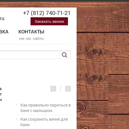
+7 (812) 740-71-21
ru
Заказать звонок
ВКА
КОНТАКТЫ
как нас найти
а
т
и
Как правильно париться в
бане с малышом
Как сохранить веник для
бани