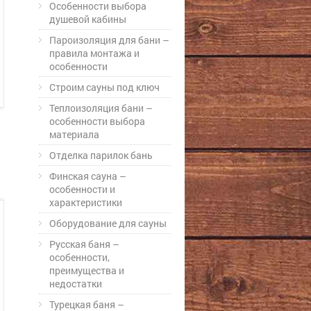
Особенности выбора
душевой кабины
Пароизоляция для бани –
правила монтажа и
особенности
Строим сауны под ключ
Теплоизоляция бани –
особенности выбора
материала
Отделка парилок бань
Финская сауна –
особенности и
характеристики
Оборудование для сауны
Русская баня –
особенности,
преимущества и
недостатки
Турецкая баня –