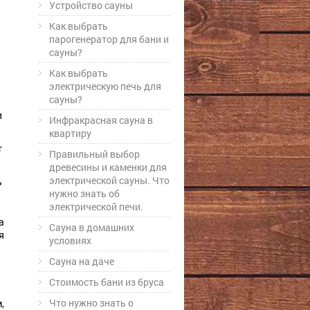
Устройство сауны
Как выбрать
парогенератор для бани и
сауны?
Как выбрать
электрическую печь для
сауны?
и
Инфракрасная сауна в
квартиру
т
Правильный выбор
древесины и каменки для
электрической сауны. Что
ь
нужно знать об
электрической печи.
а
Сауна в домашних
я
условиях
Сауна на даче
Стоимость бани из бруса
Что нужно знать о
,